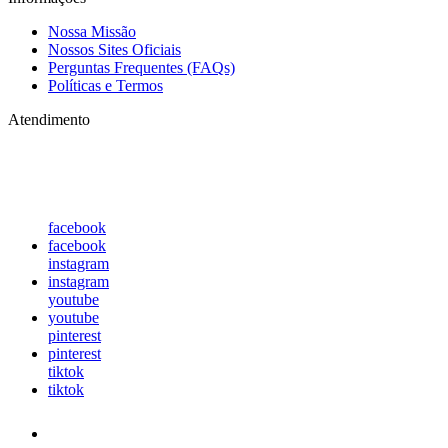
Nossa Missão
Nossos Sites Oficiais
Perguntas Frequentes (FAQs)
Políticas e Termos
Atendimento
Seg à Dom: 10h às 18h
48 9 8834-3858
atendimento@bxtechpro.com.br
facebook
facebook
instagram
instagram
youtube
youtube
pinterest
pinterest
tiktok
tiktok