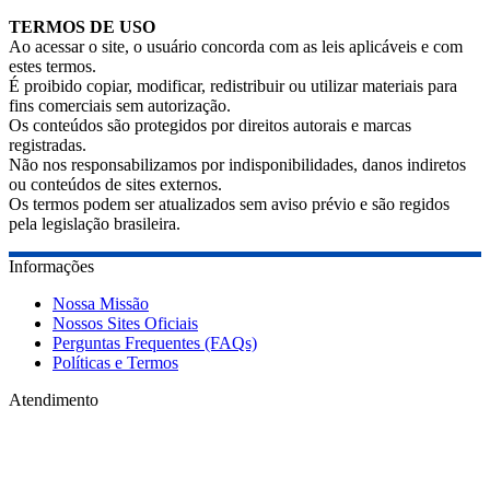
TERMOS DE USO
Ao acessar o site, o usuário concorda com as leis aplicáveis e com
estes termos.
É proibido copiar, modificar, redistribuir ou utilizar materiais para
fins comerciais sem autorização.
Os conteúdos são protegidos por direitos autorais e marcas
registradas.
Não nos responsabilizamos por indisponibilidades, danos indiretos
ou conteúdos de sites externos.
Os termos podem ser atualizados sem aviso prévio e são regidos
pela legislação brasileira.
Informações
Nossa Missão
Nossos Sites Oficiais
Perguntas Frequentes (FAQs)
Políticas e Termos
Atendimento
Seg à Dom: 10h às 18h
48 9 8834-3858
atendimento@bxtechpro.com.br